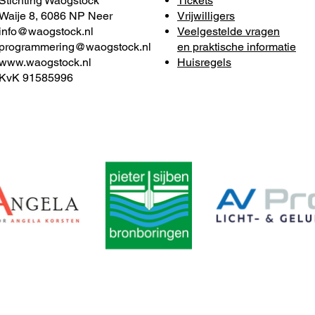
Stichting Waogstock
Tickets
Waije 8, 6086 NP Neer
Vrijwilligers
info@waogstock.nl
Veelgestelde vragen
programmering@waogstock.nl
en praktische informatie
www.waogstock.nl
Huisregels
KvK 91585996
ng Waogstock | Ontwerp:
Ontwerpburo M
|
Disclaimer
|
Privacyver