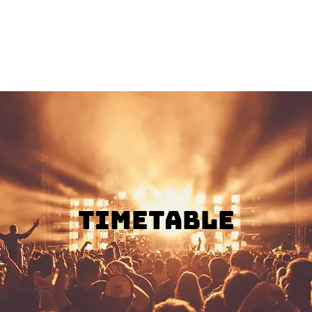
stage
Young Talent Stage
Foto's
Vrijwilligers
Overnacht
Timetable