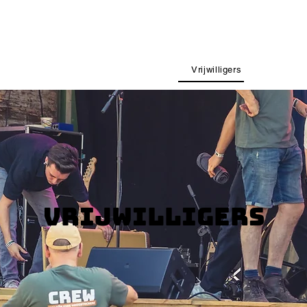
stage
Young Talent Stage
Foto's
Vrijwilligers
Overnacht
vrijwilligers