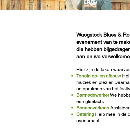
Waogstock Blues & Rock
evenement van te maken
die hebben bijgedragen 
aan en we verwelkomen
Hier zijn de taken waarvoo
Terrein op- en afbouw
Help
muziek en plezier. Daarna
en opruimen van het festiv
Barmedewerker
We hebben
een glimlach.
Bonnenverkoop
Assisteer
Catering
Help mee in de ca
evenement.